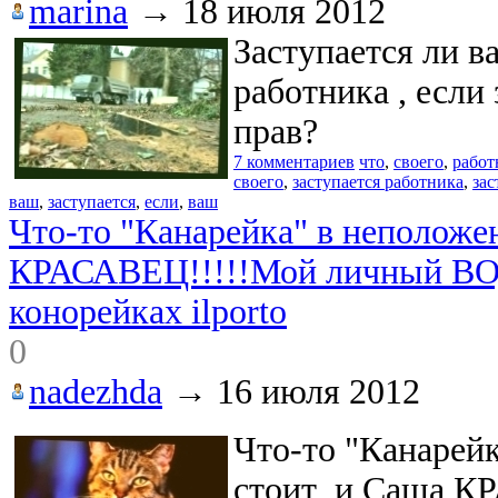
marina
→
18 июля 2012
Заступается ли в
работника , если 
прав?
7 комментариев
что
,
своего
,
работ
своего
,
заступается работника
,
зас
ваш
,
заступается
,
если
,
ваш
Что-то "Канарейка" в неположе
КРАСАВЕЦ!!!!!Мой личный ВО
конорейках ilporto
0
nadezhda
→
16 июля 2012
Что-то "Канарей
стоит и Саша К