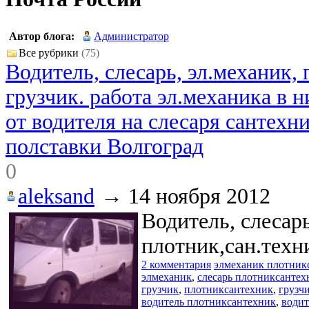
Автор блога:
Администратор
Все рубрики
(75)
Водитель, слесарь, эл.механик, 
грузчик. работа эл.механика в 
от водителя на слесаря сантехн
полставки Волгоград
0
aleksand
→
14 ноября 2012
Водитель, слесарь
плотник,сан.техни
2 комментария
элмеханик плотник
элмеханик
,
слесарь плотниксантех
грузчик
,
плотниксантехник
,
грузч
водитель плотниксантехник
,
водит