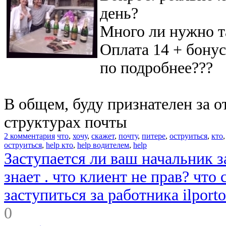
день?
Много ли нужно т
Оплата 14 + бону
по подробнее???
В общем, буду признателен за о
структурах почты
2 комментария
что
,
хочу
,
скажет
,
почту
,
питере
,
оструиться
,
кто
оструиться
,
help кто
,
help водителем
,
help
Заступается ли ваш начальник за
знает . что клиент не прав? что
заступиться за работника ilporto
0