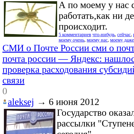
А по моему у нас 
работать,как ни д
происходит.
5 комментариев
что-нибудь
,
сейчас
,
моему очень
,
моему нас
,
моему даже
СМИ о Почте России сми о почте
почта россии — Яндекс: нашлос
проверка расходования субсиди
связи
0
aleksej
→
6 июня 2012
Государство оказа
рассылки "Ступен