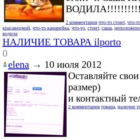
ВОДИЛА!!!!!!!!!!!!
2 комментария
что-то стоит
,
что-т
красавецмой
,
что-то канарейка
,
что-то
,
стоит
,
саша
,
неположен
водила
НАЛИЧИЕ ТОВАРА ilporto
0
elena
→
10 июля 2012
Оставляйте свои
размер)
и контактный те
2 комментария
товара
,
наличие т