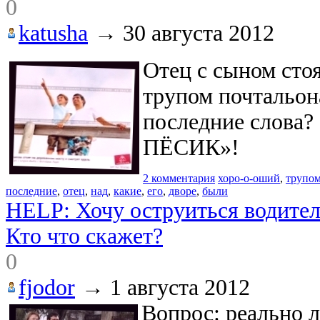
0
katusha
→
30 августа 2012
Отец с сыном стоя
трупом почтальона
последние слова?
ПЁСИК»!
2 комментария
хоро-о-оший
,
трупо
последние
,
отец
,
над
,
какие
,
его
,
дворе
,
были
HELP: Хочу оструиться водител
Кто что скажет?
0
fjodor
→
1 августа 2012
Вопрос: реально л