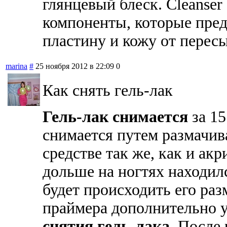
глянцевый блеск. Cleanse
компоненты, которые пре
пластину и кожу от перес
marina
#
25 ноября 2012 в 22:09
0
Как снять гель-лак
Гель-лак снимается
за 15
снимается путем размачив
средстве так же, как и ак
дольше на ногтях находилс
будет происходить его ра
праймера дополнительно у
снятия гель-лака
. После