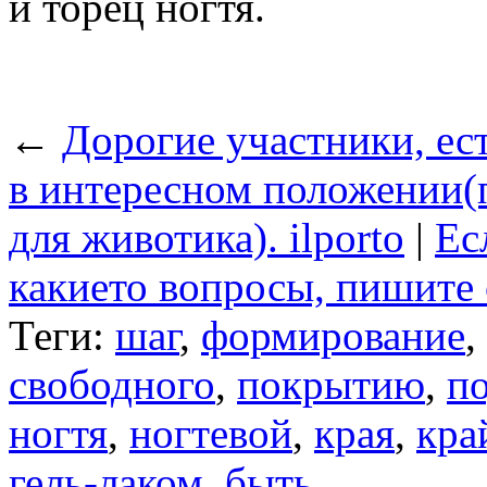
и торец ногтя.
←
Дорогие участники, ест
в интересном положении(
для животика). ilporto
|
Ес
какието вопросы, пишите с
Теги:
шаг
,
формирование
,
свободного
,
покрытию
,
по
ногтя
,
ногтевой
,
края
,
кра
гель-лаком
,
быть