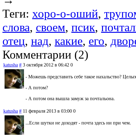
Теги:
хоро-о-оший
,
трупо
слова
,
своем
,
псик
,
почтал
отец
,
над
,
какие
,
его
,
двор
Комментарии (2)
katusha
#
3 октября 2012 в 06:42
0
- Можешь представить себе такое нахальство? Целых
- А потом?
- А потом она вышла замуж за почтальона.
katusha
#
11 февраля 2013 в 03:00
0
...Если шутки не доходят - почта здесь ни при чем.