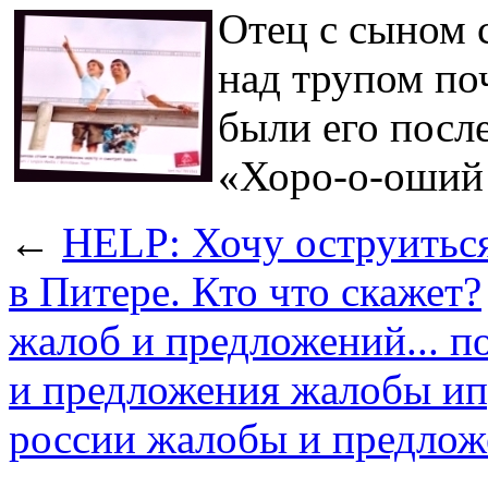
Отец с сыном с
над трупом поч
были его после
«Хоро-о-оши
←
HELP: Хочу оструиться
в Питере. Кто что скажет?
жалоб и предложений... п
и предложения жалобы ип
россии жалобы и предлож
→