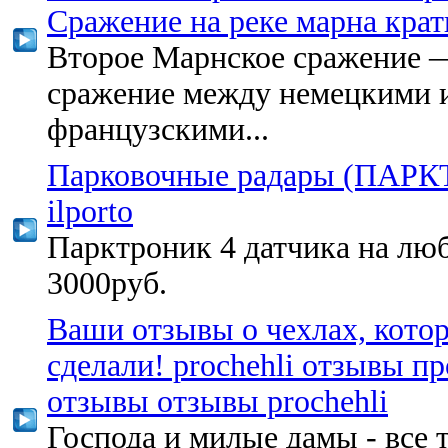
Сражение на реке марна крат
Второе Марнское сражение 
сражение между немецкими и
французскими...
Парковочные радары (ПАР
ilporto
Парктроник 4 датчика на люб
3000руб.
Ваши отзывы о чехлах, кото
сделали! prochehli отзывы п
отзывы отзывы prochehli
Господа и милые дамы - все т