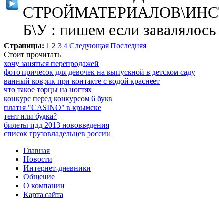
СТРОЙМАТЕРИАЛОВ\ИН
Б\У : пишем если завалялось 
Страницы:
1
2
3
4
Следующая
Последняя
Стоит прочитать
хочу заняться перепродажей
фото причесок для девочек на выпускной в детском саду
ванный коврик при контакте с водой краснеет
что такое торцы на ногтях
конкурс перед конкурсом 6 букв
платья "CASINO" в крымске
тент или будка?
билеты пдд 2013 нововведения
список грузовладельцев россии
Главная
Новости
Интернет-дневники
Общение
О компании
Карта сайта