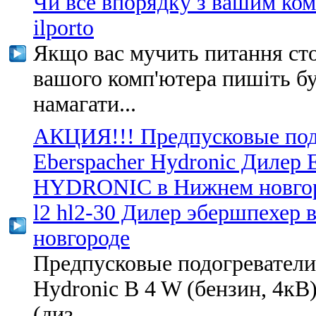
Чи все впорядку з вашим ко
ilporto
Якщо вас мучить питання ст
вашого комп'ютера пишіть б
намагати...
АКЦИЯ!!! Предпусковые под
Eberspacher Hydronic Дилер 
HYDRONIC в Нижнем новгор
l2 hl2-30 Дилер эбершпехер 
новгороде
Предпусковые подогреватели
Hydronic B 4 W (бензин, 4кВ
(диз...