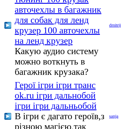
авточехлы в багажник
для собак для ленд
dmitrij
крузер 100 авточехлы
на ленд крузер
Какую аудио систему
можно воткнуть в
багажник крузака?
Герої ігри ігри транс
ok.ru ігри дальнобой
ігри ігри дальньобой
В ігри є дагато героїв,з
sanja
різною магією,так