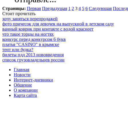
Страницы:
Первая
Предыдущая
1
2
3
4
5
6
Следующая
Послед
Стоит прочитать
хочу заняться перепродажей
фото причесок для девочек на выпускной в детском саду
ванный коврик при контакте с водой краснеет
что такое торцы на ногтях
конкурс перед конкурсом 6 букв
платья "CASINO" в крымске
тент или будка?
билеты пдд 2013 нововведения
список грузовладельцев россии
Главная
Новости
Интернет-дневники
Общение
О компании
Карта сайта