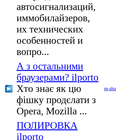
автосигнализаций,
иммобилайзеров,
их технических
особенностей и
вопро...
А з остальними
браузерами? ilporto
Хто знає як цю
m-sha
фішку продєлати з
Opera, Mozilla ...
ПОЛИРОВКА
ilporto