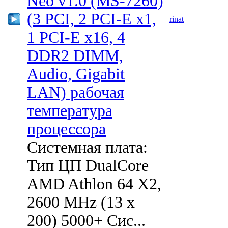
Neo v1.0 (MS-7260)
(3 PCI, 2 PCI-E x1,
rinat
1 PCI-E x16, 4
DDR2 DIMM,
Audio, Gigabit
LAN) рабочая
температура
процессора
Системная плата:
Тип ЦП DualCore
AMD Athlon 64 X2,
2600 MHz (13 x
200) 5000+ Сис...