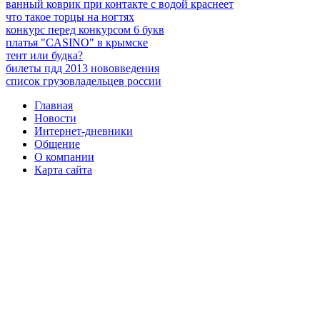
ванный коврик при контакте с водой краснеет
что такое торцы на ногтях
конкурс перед конкурсом 6 букв
платья "CASINO" в крымске
тент или будка?
билеты пдд 2013 нововведения
список грузовладельцев россии
Главная
Новости
Интернет-дневники
Общение
О компании
Карта сайта