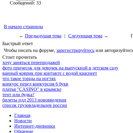
Сообщений: 33
В начало страницы
←
Предыдущая тема
|
Следующая тема
→
П
Быстрый ответ
Чтобы писать на форуме,
зарегистрируйтесь
или авторизуйтесь
Стоит прочитать
хочу заняться перепродажей
фото причесок для девочек на выпускной в детском саду
ванный коврик при контакте с водой краснеет
что такое торцы на ногтях
конкурс перед конкурсом 6 букв
платья "CASINO" в крымске
тент или будка?
билеты пдд 2013 нововведения
список грузовладельцев россии
Главная
Новости
Интернет-дневники
Общение