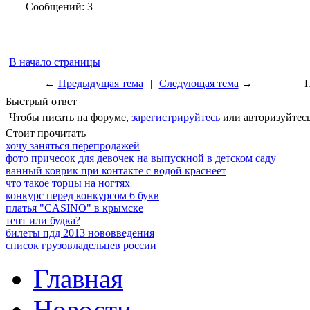
Сообщений: 3
В начало страницы
←
Предыдущая тема
|
Следующая тема
→
П
Быстрый ответ
Чтобы писать на форуме,
зарегистрируйтесь
или авторизуйтесь
Стоит прочитать
хочу заняться перепродажей
фото причесок для девочек на выпускной в детском саду
ванный коврик при контакте с водой краснеет
что такое торцы на ногтях
конкурс перед конкурсом 6 букв
платья "CASINO" в крымске
тент или будка?
билеты пдд 2013 нововведения
список грузовладельцев россии
Главная
Новости