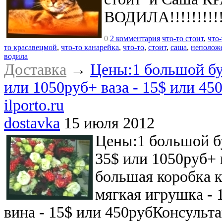
ВОДИЛА!!!!!!!!!!!!
0
2 комментария
что-то стоит
,
что
то красавецмой
,
что-то канарейка
,
что-то
,
стоит
,
саша
,
неполож
водила
Доставка
→
Цены:1 большой бу
или 1050руб+ ваза - 15$ или 45
ilporto.ru
dostavka
15 июля 2012
Цены:1 большой бу
35$ или 1050руб+ 
большая коробка к
мягкая игрушка - 
вина - 15$ или 450рубКонсульт