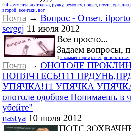
0
4 комментария
только
,
ручку
,
ремонту
,
пошел
,
почте
,
организ
второй
,
все-таки
,
вот
Почта
→
Вопрос - Ответ. ilporto
sergej
11 июля 2012
Все просто...
Задаем вопросы, п
0
2 комментария
ответ
,
вопрос ответ
Почта
→
ОНОТОЛЕ ПРОКЛИН
ПОПЯЧТЕСЬ!111 ПРДУНЬ,ПР
УПЯЧКА!11 УПЯЧКА УПЯЧК
онотоле одобряе Понимаешь в ч
убейте"
nastya
10 июля 2012
ПОТС ЗОХВАЧНЕ!