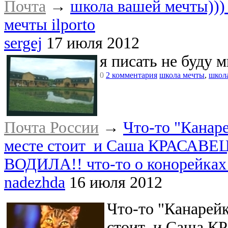
Почта
→
школа вашей мечты)))
мечты ilporto
sergej
17 июля 2012
я писать не буду 
0
2 комментария
школа мечты
,
школ
Почта России
→
Что-то "Канар
месте стоит и Саша КРАСАВЕЦ
ВОДИЛА!! что-то о конорейках 
nadezhda
16 июля 2012
Что-то "Канарей
стоит и Саша К