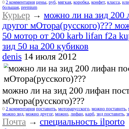
0
2 комментария
цены
,
руб
,
мягкая
,
коробка
,
конфет
,
класса
,
ил
большая
,
premium
Курьер
→
можно ли на зид 200 
другог мОтора(русского)??? мож
50 мотор от 200 karb lifan f2a k
зид 50 на 200 кубиков
denis
14 июля 2012
можно ли на зид 200 лифан пост
мОтора(русского)???
0
2 комментария
поставить
,
моторарусского
,
можно поставить
,
можно зид
,
можно другог
,
можно
,
лифан
,
карб
,
зид поставить
,
з
Почта
→
специальность ilporto