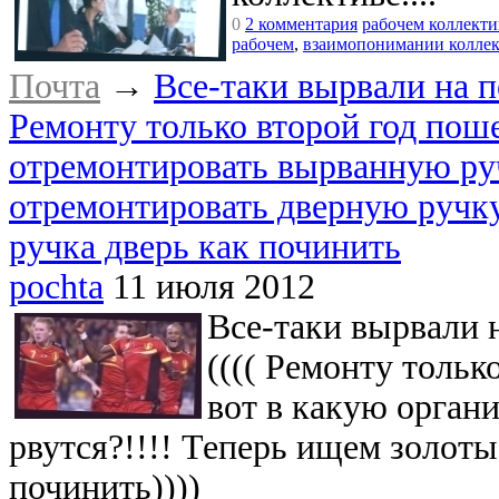
0
2 комментария
рабочем коллекти
рабочем
,
взаимопонимании коллек
Почта
→
Все-таки вырвали на по
Ремонту только второй год поше
отремонтировать вырванную ру
отремонтировать дверную руч
ручка дверь как починить
pochta
11 июля 2012
Все-таки вырвали н
(((( Ремонту тольк
вот в какую орган
рвутся?!!!! Теперь ищем золот
починить))))