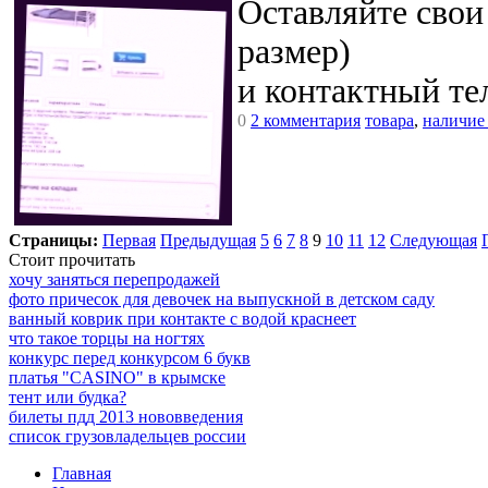
Оставляйте свои
размер)
и контактный те
0
2 комментария
товара
,
наличие
Страницы:
Первая
Предыдущая
5
6
7
8
9
10
11
12
Следующая
Стоит прочитать
хочу заняться перепродажей
фото причесок для девочек на выпускной в детском саду
ванный коврик при контакте с водой краснеет
что такое торцы на ногтях
конкурс перед конкурсом 6 букв
платья "CASINO" в крымске
тент или будка?
билеты пдд 2013 нововведения
список грузовладельцев россии
Главная