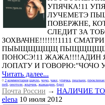
УПЯЧКА!11 УП
ЛУЧЕМЕТЭ ПЫ
ПОВЕРЖНЕ, КО
СЛЕДИТ ЗА ТОБ
ЗОХВАЧНЕ!!!!!!!1111 СМАТРИ
ПЫЫЩЩЩЩЩ ПЫЩЩЩЩЩ
ПОНОСЭ!11 ЖАЖА!!!!АДИН Я
ЛОПАТУ И ГОВОРЮ:"ЧОЧО 
Читать далее...
0
2 комментария
щачло
,
чочо
,
чаке
,
упячка
,
риальни
,
проклинае
пей
,
онотоле
,
жърчик
,
жажаадин
,
бдит
Почта России
→
НАЛИЧИЕ ТОВ
elena
10 июля 2012