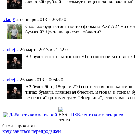
около 300 рублей + возьмут процент за наложенный
vlad
#
25 января 2013 в 20:39
0
Сколько будет стоит постер формата А3? А2? На ско
бумагой? Доставка до смол области?
andrej
#
26 марта 2013 в 21:52
0
А3 будет стоить на тонкой 30 на плотной матовой 70
andrej
#
26 мая 2013 в 00:48
0
А2 будет 90р., 180р., и 250 соответственно. картинк
типах бумаги. глянцевая блестит, матовая и тонкая 
"Энергия" (рекомендуем "Энергией", если у вас в го
Добавить комментарий
RSS-лента комментариев
Стоит прочитать
хочу заняться перепродажей