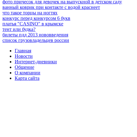
фото причесок для девочек на выпускной в детском саду
ванный коврик при контакте с водой краснеет
что такое торцы на ногтях
конкурс перед конкурсом 6 букв
платья "CASINO" в крымске
тент или будка?
билеты пдд 2013 нововведения
список грузовладельцев россии
Главная
Новости
Интернет-дневники
Общение
О компании
Карта сайта