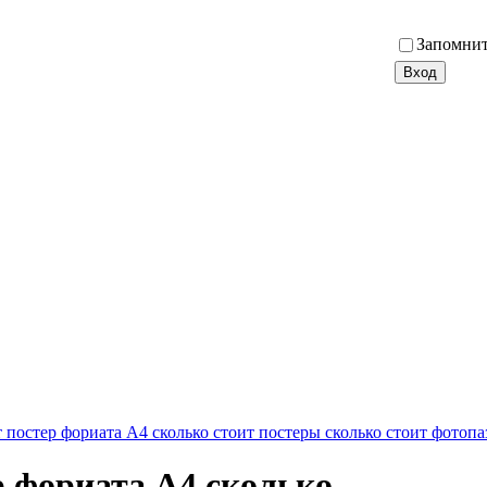
Запомнит
 постер фориата А4 сколько стоит постеры сколько стоит фотопа
р фориата А4 сколько