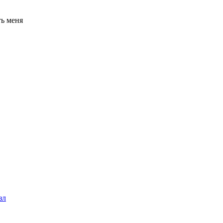
ь меня
зл