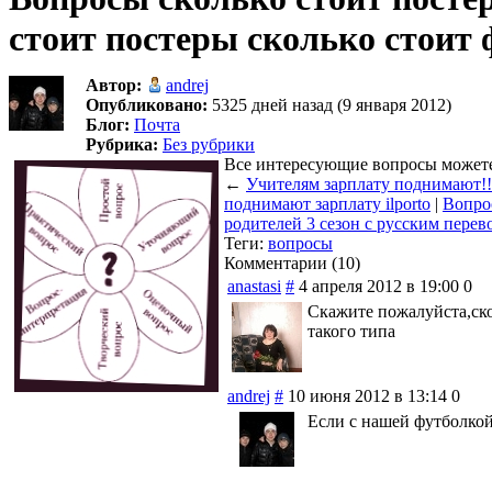
стоит постеры сколько стоит 
Автор:
andrej
Опубликовано:
5325 дней назад (9 января 2012)
Блог:
Почта
Рубрика:
Без рубрики
Все интересующие вопросы можете 
←
Учителям зарплату поднимают!!!
поднимают зарплату ilporto
|
Вопрос
родителей 3 сезон с русским перев
Теги:
вопросы
Комментарии (10)
anastasi
#
4 апреля 2012 в 19:00
0
Скажите пожалуйста,ск
такого типа
andrej
#
10 июня 2012 в 13:14
0
Если с нашей футболкой