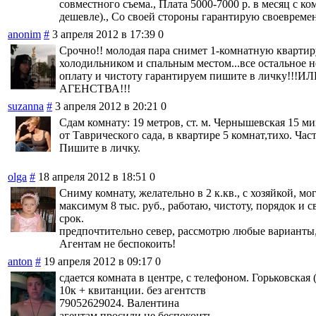
совместного съема., Плата 5000-7000 р. в месяц с 
дешевле)., Со своей стороны гарантирую своевремен
anonim
#
3 апреля 2012 в 17:39
0
Срочно!! молодая пара снимет 1-комнатную квартиру
холодильником и спальным местом...все остальное н
оплату и чистоту гарантируем пишите в личку!
АГЕНСТВА!!!
suzanna
#
3 апреля 2012 в 20:21
0
Сдам комнату: 19 метров, ст. м. Чернышевская 15 ми
от Таврического сада, в квартире 5 комнат,тихо. Час
Пишите в личку.
olga
#
18 апреля 2012 в 18:51
0
Сниму комнату, желательно в 2 к.кв., с хозяйкой, мог
максимум 8 тыс. руб., работаю, чистоту, порядок и
срок.
предпочтительно север, рассмотрю любые варианты,
Агентам не беспокоить!
anton
#
19 апреля 2012 в 09:17
0
сдается комната в центре, с телефоном. Горьковская
10к + квитанции. без агентств
79052629024. Валентина
агентам просили не беспокоить