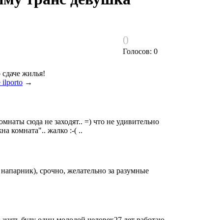
0
Голосов: 0
 сдаче жилья!
ilporto
→
омнаты сюда не заходят.. =) что не удивительно
а комната".. жалко :-( ..
напарник), срочно, желательно за разумные
 жить буду один молодой человек27 лет работаю