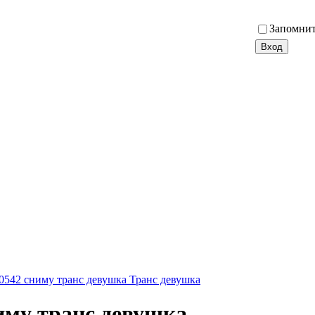
Запомнит
0542 сниму транс девушка Транс девушка
иму транс девушка