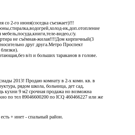
 со 2-го июня(соседка съезжает)!!!
оны,стиралка,водогрей,холод-ик,доп.отопление
 мебель,посуда,книги,теле-видео,с/у.
артира не съёмная-жилая!!!!Дом кирпичный(3
носительно друг друга.Метро Проспект
близки).
тающая,без в/п и больших тараканов в голове.
иады 2013! Продаю комнату в 2-х комн. кв. в
уктура, рядом школа, больница, дет сад,
дь кухни 9 м2 срочная продажа но возможна
ожно по тел 89046600200 по ICQ 460466227 или же
 есть + инет - спальный район.