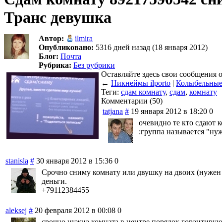
Транс девушка
Автор:
ilmira
Опубликовано:
5316 дней назад (18 января 2012)
Блог:
Почта
Рубрика:
Без рубрики
Оставляйте здесь свои сообщения о
←
Никнеймы ilporto
|
Колыбельные 
Теги:
сдам комнату
,
сдам
,
комнату
Комментарии (50)
tatjana
#
19 января 2012 в 18:20
0
очевидно те кто сдают к
:группа называется "нужн
stanisla
#
30 января 2012 в 15:36
0
Срочно сниму комнату или двушку на двоих (нужен 
деньги.
+79112384455
aleksej
#
20 февраля 2012 в 00:08
0
срочно нужна комната в центре порядок горантирую