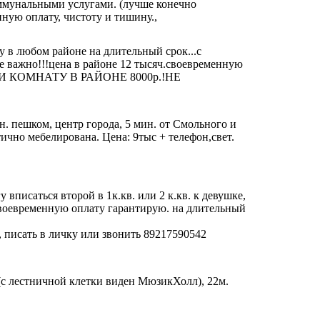
коммунальными услугами. (лучше конечно
ную оплату, чистоту и тишину.,
 в любом районе на длительный срок...с
е важно!!!цена в районе 12 тысяч.своевременную
!!ИЛИ КОМНАТУ В РАЙОНЕ 8000р.!НЕ
н. пешком, центр города, 5 мин. от Смольного и
тично мебелирована. Цена: 9тыс + телефон,свет.
у вписаться второй в 1к.кв. или 2 к.кв. к девушке,
 своевременную оплату гарантирую. на длительный
 писать в личку или звонить 89217590542
 (с лестничной клетки виден МюзикХолл), 22м.