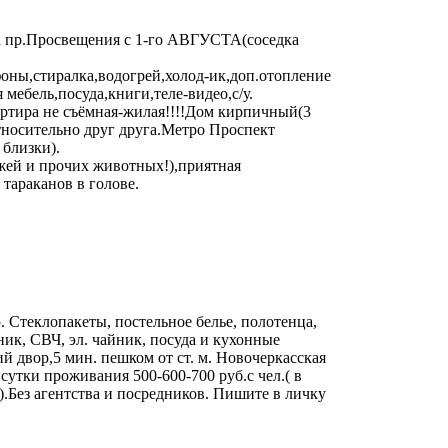
на пр.Просвещения с 1-го АВГУСТА(соседка
оны,стиралка,водогрей,холод-ик,доп.отопление
 мебель,посуда,книги,теле-видео,с/у.
артира не съёмная-жилая!!!!Дом кирпичный(3
носительно друг друга.Метро Проспект
близки).
жей и прочих животных!),приятная
тараканов в голове.
!
. Стеклопакеты, постельное белье, полотенца,
ьник, СВЧ, эл. чайник, посуда и кухонные
 двор,5 мин. пешком от ст. м. Новочеркасская
 сутки проживания 500-600-700 руб.с чел.( в
).Без агентства и посредников. Пишите в личку