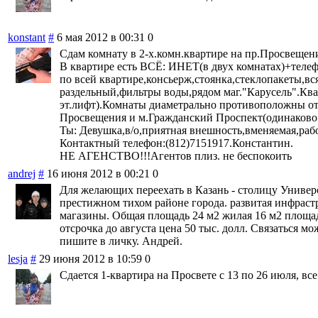
konstant
#
6 мая 2012 в 00:31
0
Сдам комнату в 2-х.комн.квартире на пр.Просвещения
В квартире есть ВСЁ: ИНЕТ(в двух комнатах)+телеф
по всей квартире,консьерж,стоянка,стеклопакеты,вся
раздельный,фильтры воды,рядом маг."Карусель".Кв
эт.лифт).Комнаты диаметрально противоположны от
Просвещения и м.Гражданский Проспект(одинаково 
Ты: Девушка,в/о,приятная внешность,вменяемая,рабо
Контактный телефон:(812)7151917.Константин.
НЕ АГЕНСТВО!!!Агентов плиз. не беспокоить
andrej
#
16 июня 2012 в 00:21
0
Для желающих переехать в Казань - столицу Универс
престижном тихом районе города. развитая инфрастр
магазины. Общая площадь 24 м2 жилая 16 м2 площа
отсрочка до августа цена 50 тыс. долл. Связаться м
пишите в личку. Андрей.
lesja
#
29 июня 2012 в 10:59
0
Сдается 1-квартира на Просвете с 13 по 26 июля, все