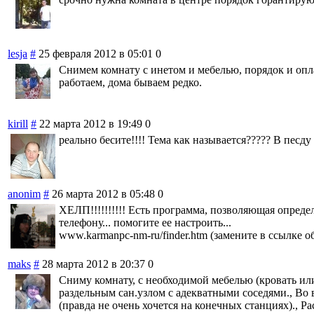
lesja
#
25 февраля 2012 в 05:01
0
Снимем комнату с инетом и мебелью, порядок и опла
работаем, дома бываем редко.
kirill
#
22 марта 2012 в 19:49
0
реально бесите!!!! Тема как называется????? В песду
anonim
#
26 марта 2012 в 05:48
0
ХЕЛП!!!!!!!!!! Есть программа, позволяющая опреде
телефону... помогите ее настроить...
www.karmanpc-nm-ru/finder.htm (замените в ссылке об
maks
#
28 марта 2012 в 20:37
0
Сниму комнату, с необходимой мебелью (кровать или 
раздельным сан.узлом с адекватными соседями., Во 
(правда не очень хочется на конечных станциях)., 