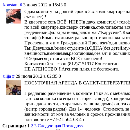
konstant
#
3 июля 2012 в 15:43
0
Сдам комнату на долгий срок в 2-х.комн.квартире 
съезжает)!!!
В квартире есть ВСЁ: ИНЕТ(в двух комнатах)+телеф
по всей квартире,консьерж,стоянка,стеклопакеты,вся
раздельный,фильтры воды,рядом маг."Карусель".Кв
эт.лифт).Комнаты диаметрально противоположны от
Просвещения и м.Гражданский Проспект(одинаково 
Ты: Девушка,в/о(или студентка),ОДНА(без детей,му
внешность,вменяемая,работающая,без в/п и больших 
9150р/месяц с носа это ВСЁ включено!
Контактный телефон:(812)7151917.Константин.
НЕ АГЕНСТВО!!!Агентов плиз. не беспокоить
ulija
#
29 июля 2012 в 02:35
0
ПОСУТОЧНАЯ АРЕНДА В САНКТ-ПЕТЕРБУРГЕ
Предлагаю размещение в комнате 14 кв.м. с мебелью
газовая колонка (всегда есть горячая вода), холодил
принадлежности, стиральная машина, домофон, тихий
(центр города рядом). Для 1-4 человек. Стоимость за
зависимости от кол-ва человек и сроков проживания
или звоните +7-921-564-68-45
Страницы:
1
2
3
Следующая
Последняя